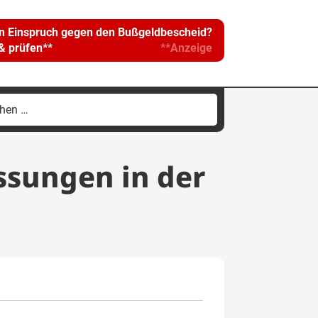
in Einspruch gegen den Bußgeldbescheid?
 & prüfen**
**Anzeige
hen
h:
ssungen in der