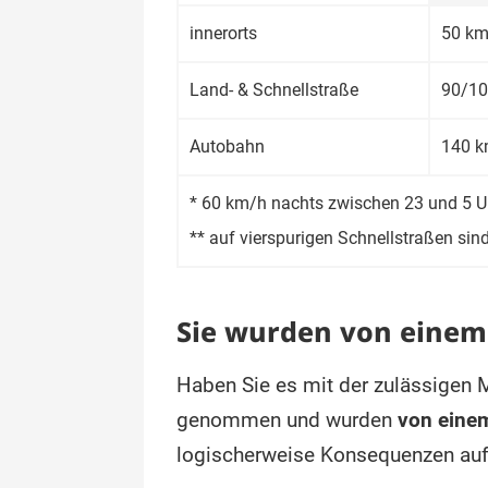
inner­orts
50 km
Land- & Schnell­straße
90/10
Auto­bahn
140 k
* 60 km/h nachts zwischen 23 und 5 U
** auf vier­spurigen Schnell­straßen si
Sie wurden von einem 
Haben Sie es mit der zulässigen 
genommen und wurden
von einem
logischerweise Konsequenzen auf 