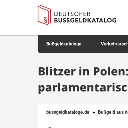
springen
Bußgeldkataloge
Verkehrsrec
Blitzer in Pole
parlamentarisc
bussgeldkataloge.de
Bußgeld aus 