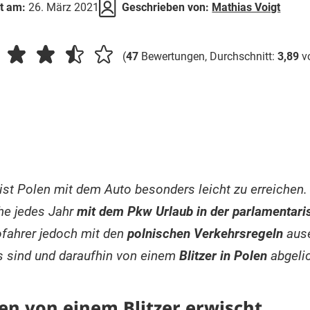
rt am:
26. März 2021
Geschrieben von:
Mathias Voigt
(
47
Bewertungen, Durchschnitt:
3,89
v
ist Polen mit dem Auto besonders leicht zu erreichen. 
he jedes Jahr
mit dem Pkw Urlaub in der parlamentari
ofahrer jedoch mit den
polnischen Verkehrsregeln
ause
s sind und daraufhin von einem
Blitzer in Polen
abgelic
len von einem Blitzer erwischt