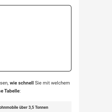
ssen,
wie schnell
Sie mit welchem
se Tabelle
:
hn­mobile über 3,5 Ton­nen