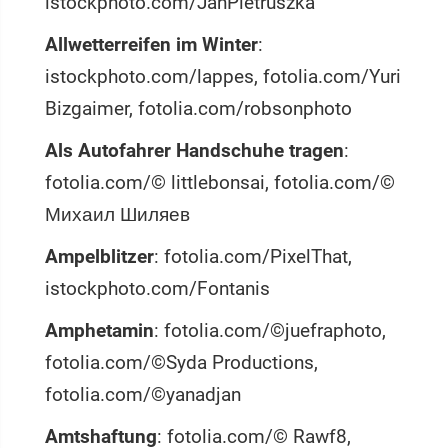
istockphoto.com/JanPietruszka
Allwetterreifen im Winter
:
istockphoto.com/lappes, fotolia.com/Yuri
Bizgaimer, fotolia.com/robsonphoto
Als Autofahrer Handschuhe tragen
:
fotolia.com/© littlebonsai, fotolia.com/©
Михаил Шиляев
Ampelblitzer
: fotolia.com/PixelThat,
istockphoto.com/Fontanis
Amphetamin
: fotolia.com/©juefraphoto,
fotolia.com/©Syda Productions,
fotolia.com/©yanadjan
Amtshaftung
: fotolia.com/© Rawf8,