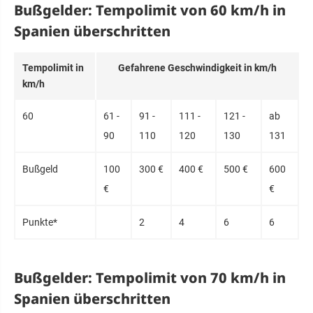
Bußgelder: Tempolimit von 60 km/h in
Spanien überschritten
Tem­po­limit in
Ge­fahre­ne Ge­schwin­dig­keit in km/h
km/h
60
61 -
91 -
111 -
121 -
ab
90
110
120
130
131
Buß­geld
100
300 €
400 €
500 €
600
€
€
Punk­te*
2
4
6
6
Bußgelder: Tempolimit von 70 km/h in
Spanien überschritten