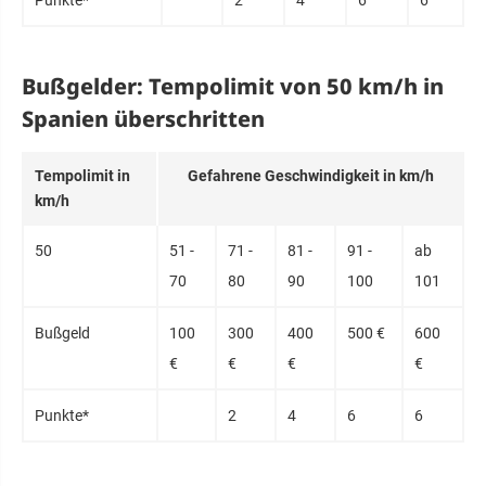
Bußgelder: Tempolimit von 50 km/h in
Spanien überschritten
Tem­po­limit in
Ge­fahre­ne Ge­schwin­dig­keit in km/h
km/h
50
51 -
71 -
81 -
91 -
ab
70
80
90
100
101
Buß­geld
100
300
400
500 €
600
€
€
€
€
Punk­te*
2
4
6
6