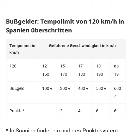
Bußgelder: Tempolimit von 120 km/h in
Spanien überschritten
Tem­po­limit in
Ge­fahre­ne Ge­schwin­dig­keit in km/h
km/h
120
121 -
151 -
171 -
181 -
ab
150
170
180
190
191
Buß­geld
100 €
300 €
400 €
500 €
600
€
Punk­te*
2
4
6
6
* In Spanien findet ein anderes Punktesystem