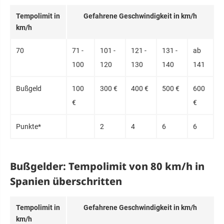
Tem­po­limit in
Ge­fahre­ne Ge­schwin­dig­keit in km/h
km/h
70
71 -
101 -
121 -
131 -
ab
100
120
130
140
141
Buß­geld
100
300 €
400 €
500 €
600
€
€
Punk­te*
2
4
6
6
Bußgelder: Tempolimit von 80 km/h in
Spanien überschritten
Tem­po­limit in
Ge­fahre­ne Ge­schwin­dig­keit in km/h
km/h