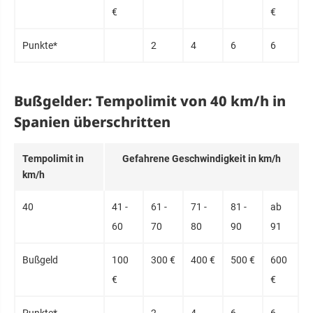
€
€
Punk­te*
2
4
6
6
Bußgelder: Tempolimit von 40 km/h in
Spanien überschritten
Tem­po­limit in
Ge­fahre­ne Ge­schwin­dig­keit in km/h
km/h
40
41 -
61 -
71 -
81 -
ab
60
70
80
90
91
Buß­geld
100
300 €
400 €
500 €
600
€
€
Punk­te*
2
4
6
6