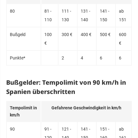
80
81 -
111 -
131 -
141 -
ab
110
130
140
150
151
Buß­geld
100
300 €
400 €
500 €
600
€
€
Punk­te*
2
4
6
6
Bußgelder: Tempolimit von 90 km/h in
Spanien überschritten
Tem­po­limit in
Ge­fahre­ne Ge­schwin­dig­keit in km/h
km/h
90
91 -
121 -
141 -
151 -
ab
120
140
150
160
161