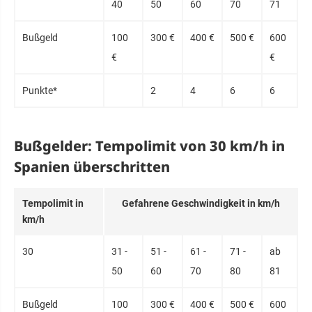
40
50
60
70
71
Buß­geld
100
300 €
400 €
500 €
600
€
€
Punk­te*
2
4
6
6
Bußgelder: Tempolimit von 30 km/h in
Spanien überschritten
Tem­po­limit in
Ge­fahre­ne Ge­schwin­dig­keit in km/h
km/h
30
31 -
51 -
61 -
71 -
ab
50
60
70
80
81
Buß­geld
100
300 €
400 €
500 €
600