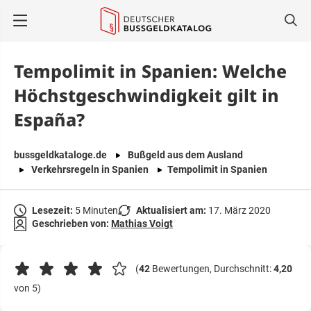
springen
Tempolimit in Spanien: Welche
Höchstgeschwindigkeit gilt in
España?
bussgeldkataloge.de
Bußgeld aus dem Ausland
Verkehrsregeln in Spanien
Tempolimit in Spanien
Lesezeit:
5 Minuten
Aktualisiert am:
17. März 2020
Geschrieben von:
Mathias Voigt
(
42
Bewertungen, Durchschnitt:
4,20
von 5)