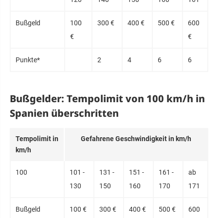
Buß­geld
100
300 €
400 €
500 €
600
€
€
Punk­te*
2
4
6
6
Bußgelder: Tempolimit von 100 km/h in
Spanien überschritten
Tem­po­limit in
Ge­fahre­ne Ge­schwin­dig­keit in km/h
km/h
100
101 -
131 -
151 -
161 -
ab
130
150
160
170
171
Buß­geld
100 €
300 €
400 €
500 €
600