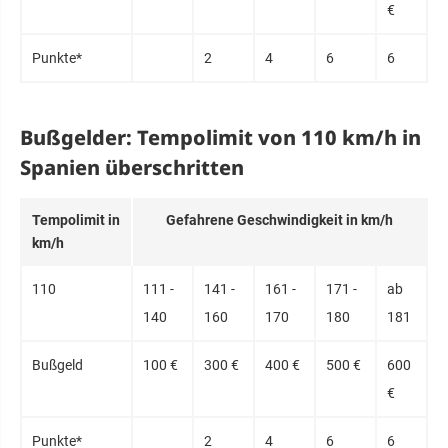
€
Punk­te*
2
4
6
6
Bußgelder: Tempolimit von 110 km/h in
Spanien überschritten
Tem­po­limit in
Ge­fahre­ne Ge­schwin­dig­keit in km/h
km/h
110
111 -
141 -
161 -
171 -
ab
140
160
170
180
181
Buß­geld
100 €
300 €
400 €
500 €
600
€
Punk­te*
2
4
6
6