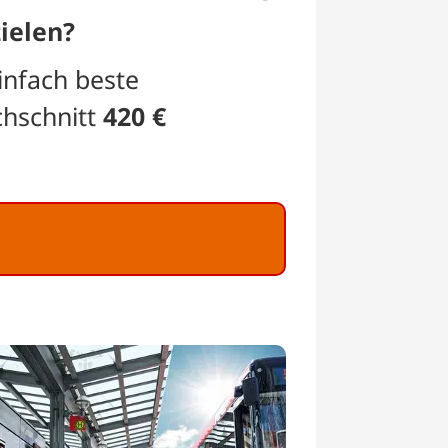
ielen?
infach beste
chschnitt
420 €