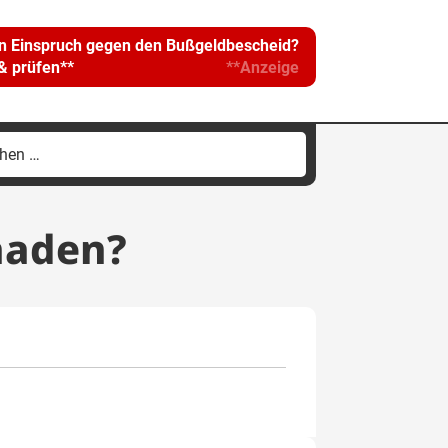
in Einspruch gegen den Bußgeldbescheid?
 & prüfen**
**Anzeige
hen
h:
haden?