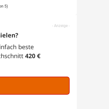
on 5)
ielen?
infach beste
chschnitt
420 €