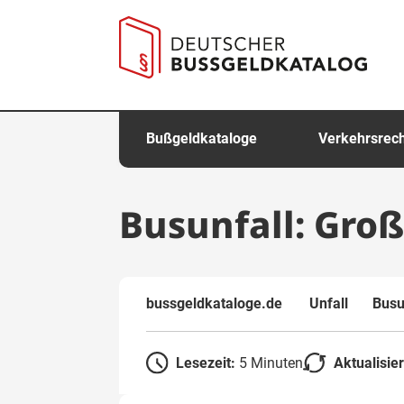
springen
Bußgeldkataloge
Verkehrsrec
Busunfall: Gro
bussgeldkataloge.de
Unfall
Busu
Lesezeit:
5 Minuten
Aktualisie