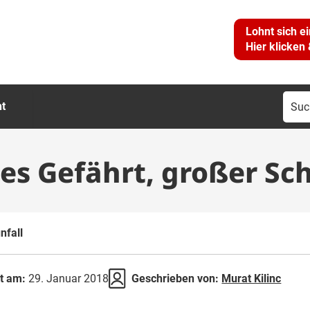
Lohnt sich e
Hier klicken
Suc
ht
nac
ßes Gefährt, großer Sc
nfall
rt am:
29. Januar 2018
Geschrieben von:
Murat Kilinc