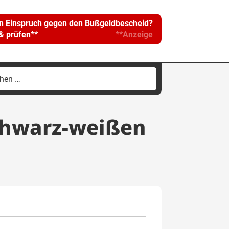
in Einspruch gegen den Bußgeldbescheid?
 & prüfen**
**Anzeige
hen
h:
schwarz-weißen