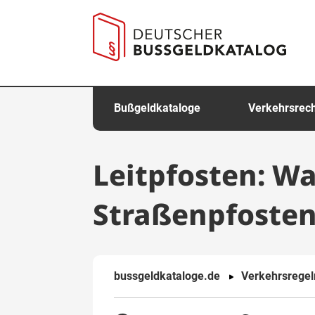
springen
Bußgeldkataloge
Verkehrsrec
Leitpfosten: W
Straßenpfosten
bussgeldkataloge.de
Verkehrsregel