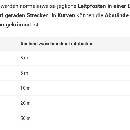
t, werden normalerweise jegliche
Leitpfosten in einer
uf geraden Strecken
. In
Kurven
können die
Abstände 
hn gekrümmt
ist:
Abstand zwischen den Leitpfosten
3 m
5 m
10 m
20 m
50 m