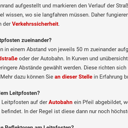
rand aufgestellt und markieren den Verlauf der Straß
el wissen, wo sie langfahren müssen. Daher fungieren 
n der
Verkehrssicherheit
.
tpfosten zueinander?
 in einem Abs‌tand von jeweils 50 m zueinander aufge
dstraße
oder der Auto‌bahn. In Kurven und unübersich
geringere Abstände gewählt werden. Diese richten si
. Mehr dazu können Sie
an dieser Stelle
in Erfahrung b
dem Leitpfosten?
 Leitpfosten auf der
Autobahn
ein Pfeil abgebildet, w
 befindet. In der Regel ist diese dann nur noch höchst
e Reflektoren am Leitpfosten?