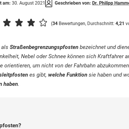
rt am:
30. August 2021
Geschrieben von:
Dr. Philipp Hamm
(
34
Bewertungen, Durchschnitt:
4,21
v
 als
Straßenbegrenzungspfosten
bezeichnet und diene
unkelheit, Nebel oder Schnee können sich Kraftfahrer 
e orientieren, um nicht von der Fahrbahn abzukommen.
sleitpfosten
es gibt,
welche Funktion
sie haben und wo
n haben
.
pfosten?