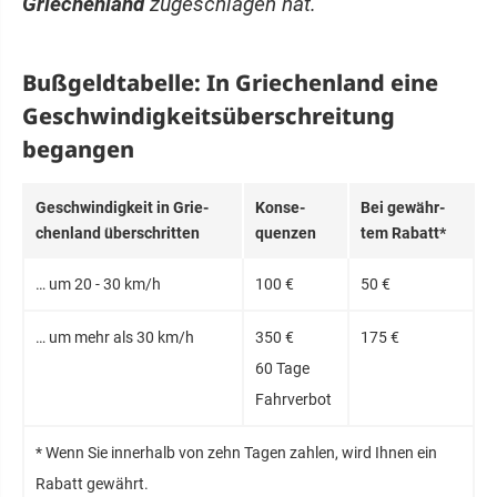
Griechenland
zugeschlagen hat.
Bußgeldtabelle: In Griechenland eine
Geschwindigkeits­überschreitung
begangen
Ge­schwin­dig­keit in Grie­
Kon­se­
Bei ge­währ­
chen­land über­schrit­ten
quen­zen
tem Ra­batt*
… um 20 - 30 km/h
100 €
50 €
… um mehr als 30 km/h
350 €
175 €
60 Tage
Fahr­ver­bot
* Wenn Sie innerhalb von zehn Tagen zahlen, wird Ihnen ein
Rabatt gewährt.