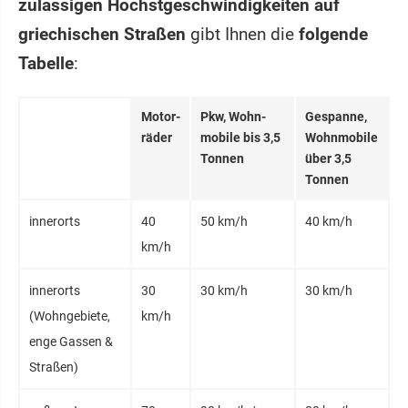
zulässigen Höchstgeschwindigkeiten auf
griechischen Straßen
gibt Ihnen die
folgende
Tabelle
:
Motor­
Pkw, Wohn­
Ge­spanne,
räder
mobile bis 3,5
Wohn­mobile
Ton­nen
über 3,5
Ton­nen
inner­orts
40
50 km/h
40 km/h
km/h
inner­orts
30
30 km/h
30 km/h
(Wohn­gebiete,
km/h
enge Gassen &
Straßen)