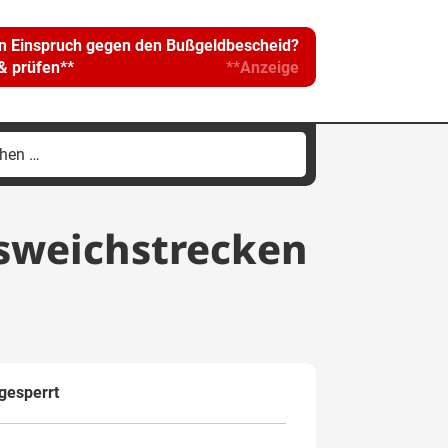
in Einspruch gegen den Bußgeldbescheid?
 & prüfen**
**Anzeige
hen
h:
usweichstrecken
gesperrt