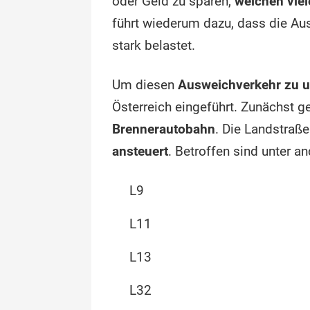
oder Geld zu sparen,
weichen viel
führt wiederum dazu, dass die Au
stark belastet.
Um diesen
Ausweichverkehr zu u
Österreich eingeführt. Zunächst ge
Brennerautobahn
. Die Landstraße
ansteuert
. Betroffen sind unter a
L9
L11
L13
L32