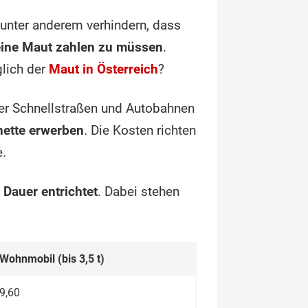
o unter anderem verhindern, dass
eine Maut zahlen zu müssen
.
glich der
Maut in Österreich
?
ller Schnellstraßen und Autobahnen
nette erwerben
. Die Kosten richten
e.
 Dauer entrichtet
. Dabei stehen
Wohn­mobil (bis 3,5 t)
9,60