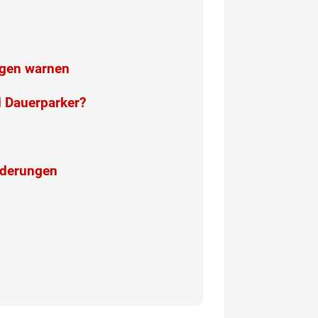
eugen warnen
d Dauerparker?
rderungen