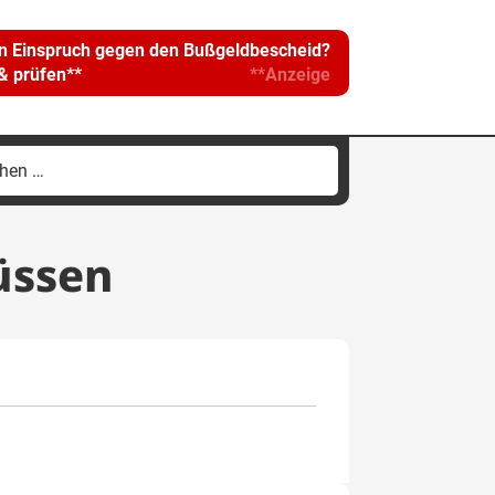
in Einspruch gegen den Bußgeldbescheid?
 & prüfen**
**Anzeige
hen
h:
üssen