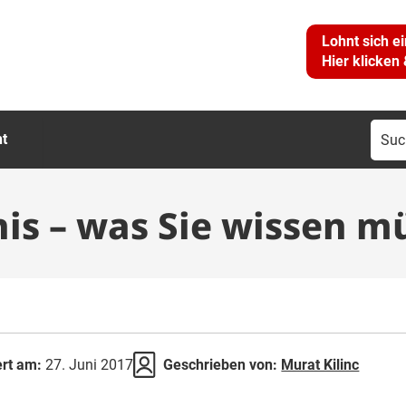
Lohnt sich e
Hier klicken
Suc
ht
nac
nis – was Sie wissen m
ert am:
27. Juni 2017
Geschrieben von:
Murat Kilinc