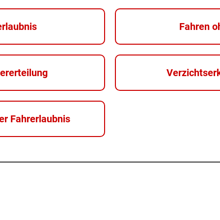
erlaubnis
Fahren o
ererteilung
Verzichtser
er Fahrerlaubnis