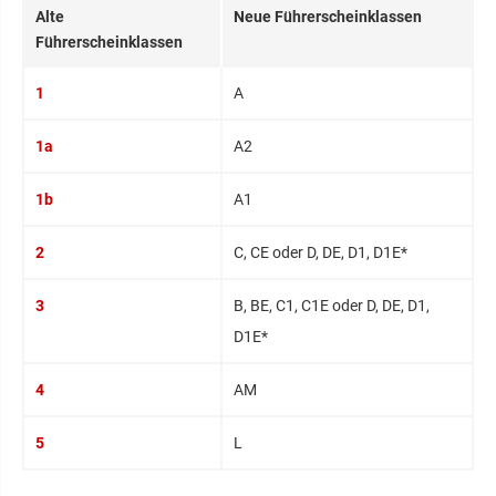
Alte
Neue Führerscheinklassen
Führerscheinklassen
1
A
1a
A2
1b
A1
2
C, CE oder D, DE, D1, D1E*
3
B, BE, C1, C1E oder D, DE, D1,
D1E*
4
AM
5
L