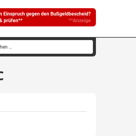
in Einspruch gegen den Bußgeldbescheid?
 & prüfen**
**Anzeige
hen
h:
C