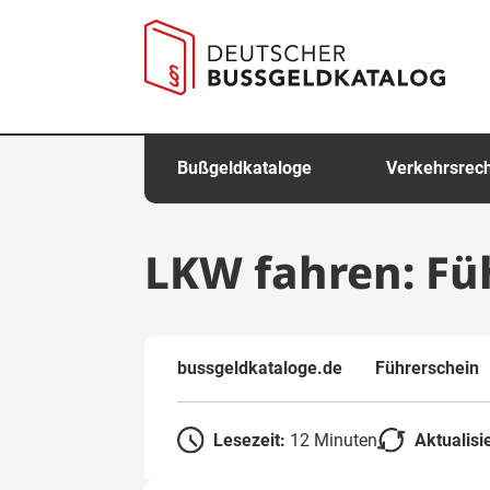
springen
Bußgeldkataloge
Verkehrsrec
LKW fahren: Füh
bussgeldkataloge.de
Führerschein
Lesezeit:
12 Minuten
Aktualisi