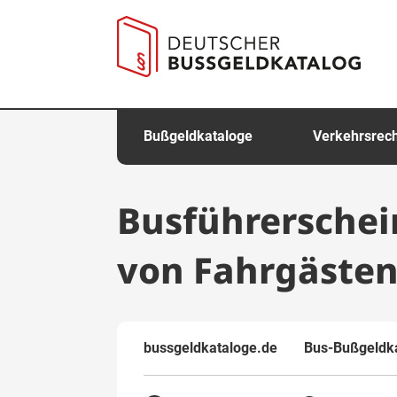
springen
Bußgeldkataloge
Verkehrsrec
Busführerschei
von Fahrgäste
bussgeldkataloge.de
Bus-Bußgeldk