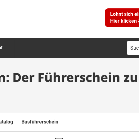
Lohnt sich e
Hier klicken
Suc
ht
nac
n: Der Führerschein z
n
atalog
Busführerschein