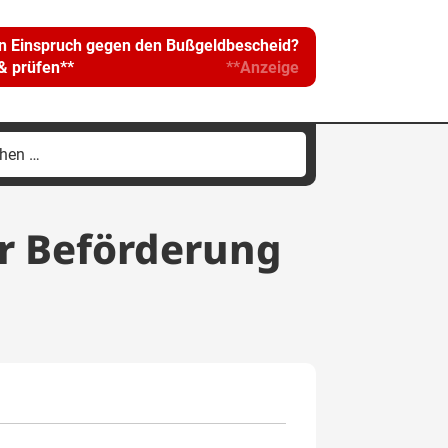
in Einspruch gegen den Bußgeldbescheid?
 & prüfen**
**Anzeige
hen
h:
ur Beförderung