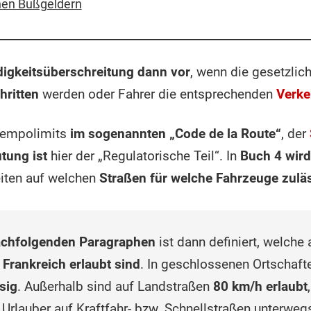
hen Bußgeldern
igkeitsüberschreitung dann vor
, wenn die gesetzlic
hritten
werden oder Fahrer die entsprechenden
Verke
 Tempolimits
im sogenannten „Code de la Route“
, der
tung ist
hier der „Regulatorische Teil“. In
Buch 4 wird 
eiten auf welchen
Straßen für welche Fahrzeuge zulä
nachfolgenden Paragraphen
ist dann definiert, welche
 Frankreich erlaubt sind
. In geschlossenen Ortschaf
sig
. Außerhalb sind auf Landstraßen
80 km/h erlaubt
d Urlauber auf Kraftfahr- bzw. Schnellstraßen unterweg