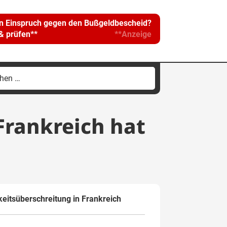
in Einspruch gegen den Bußgeldbescheid?
 & prüfen**
**Anzeige
hen
h:
Frankreich hat
eitsüberschreitung in Frankreich