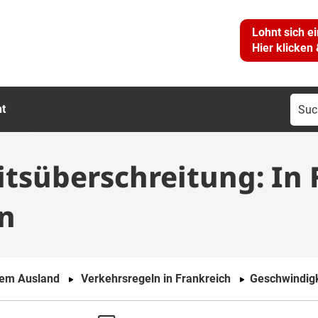
Lohnt sich e
Hier klicken
Suc
ht
nac
tsüberschreitung: In 
en
dem Ausland
Verkehrsregeln in Frankreich
Geschwindigk