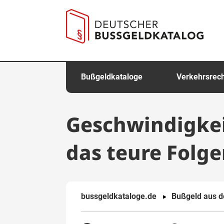
springen
Bußgeldkataloge
Verkehrsrec
Geschwindigkei
das teure Folg
bussgeldkataloge.de
Bußgeld aus 