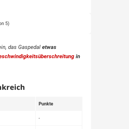
on 5)
 ein, das Gaspedal
etwas
eschwindigkeitsüberschreitung
in
nkreich
Punkte
-