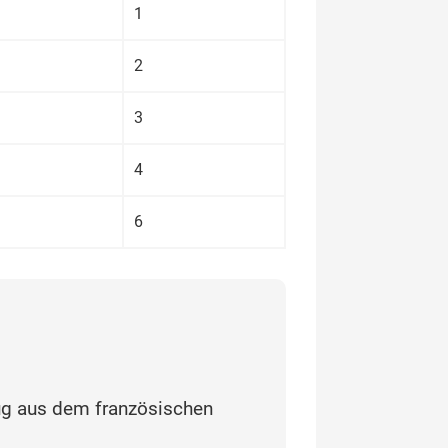
1
2
3
4
6
ug aus dem französischen