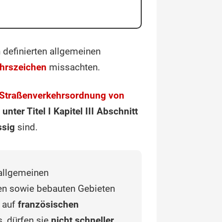
h definierten allgemeinen
hrszeichen
missachten.
Straßenverkehrsordnung von
unter Titel I Kapitel III Abschnitt
ssig
sind.
 allgemeinen
ten sowie bebauten Gebieten
, auf
französischen
s, dürfen sie
nicht schneller