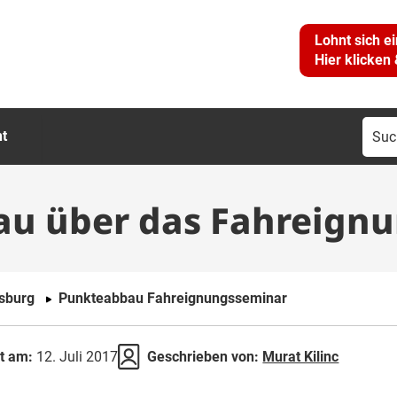
Lohnt sich e
Hier klicken
Suc
ht
nac
au über das Fahreign
nsburg
Punkteabbau Fahreignungsseminar
rt am:
12. Juli 2017
Geschrieben von:
Murat Kilinc