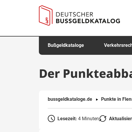
springen
Bußgeldkataloge
Verkehrsrec
Der Punkteabb
bussgeldkataloge.de
Punkte in Fle
Lesezeit:
4 Minuten
Aktualisie