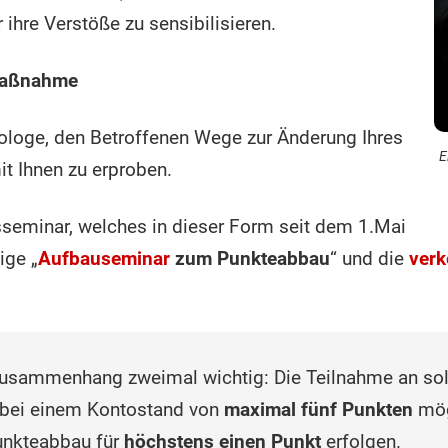
ihre Verstöße zu sensibilisieren.
lmaßnahme
ologe, den Betroffenen Wege zur Änderung Ihres
E
it Ihnen zu erproben.
seminar, welches in dieser Form seit dem 1.Mai
ige „
Aufbauseminar
zum Punkteabbau
“ und die
verk
Zusammenhang zweimal wichtig: Die Teilnahme an so
 bei einem Kontostand von
maximal fünf Punkten
mög
unkteabbau für
höchstens einen Punkt
erfolgen.