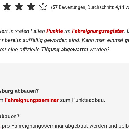
(
57
Bewertungen, Durchschnitt:
4,11
v
ert in vielen Fällen
Punkte
im
Fahreignungsregister
. 
hr bereits auffällig geworden sind. Kann man einmal
g
st eine offizielle
Tilgung abgewartet
werden?
nsburg abbauen?
em
Fahreignungsseminar
zum Punkteabbau.
abbauen?
t
pro Fahreignungsseminar abgebaut werden und selbst 