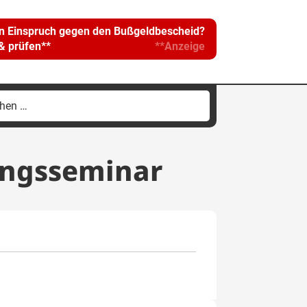
in Einspruch gegen den Bußgeldbescheid?
 & prüfen**
**Anzeige
hen
h:
ungsseminar