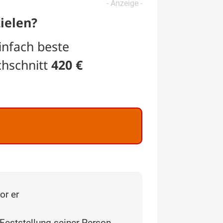
ielen?
infach beste
chschnitt
420 €
or er
Feststellung seiner Person,