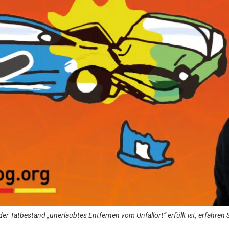
er Tatbestand „unerlaubtes Entfernen vom Unfallort“ erfüllt ist, erfahren Si