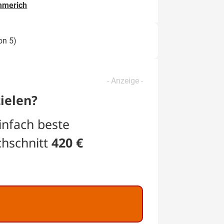
ammerich
on 5)
ielen?
infach beste
chschnitt
420 €