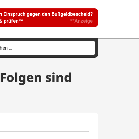
in Einspruch gegen den Bußgeldbescheid?
 & prüfen**
**Anzeige
hen
h:
 Folgen sind