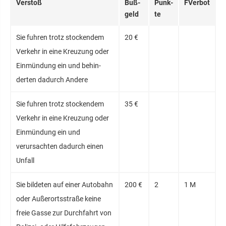
Verstoß
Buß­
Punk­
FVerbot
geld
te
Sie fuhren trotz stocken­dem
20 €
Ver­kehr in eine Kreu­zung oder
Ein­mün­dung ein und be­hin­
derten dadurch Andere
Sie fuhren trotz stocken­dem
35 €
Ver­kehr in eine Kreu­zung oder
Ein­mün­dung ein und
verursachten dadurch einen
Unfall
Sie bildeten auf einer Auto­bahn
200 €
2
1 M
oder Außer­orts­straße keine
freie Gasse zur Durch­fahrt von