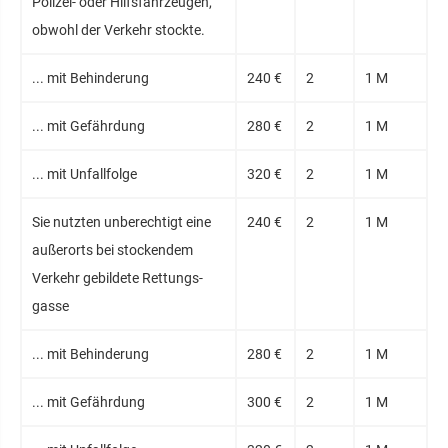
Polizei- oder Hilfsfahr­zeugen,
obwohl der Verkehr stockte.
... mit Behin­derung
240 €
2
1 M
... mit Gefähr­dung
280 €
2
1 M
... mit Unfallfolge
320 €
2
1 M
Sie nutzten unbe­rech­tigt eine
240 €
2
1 M
außer­orts bei stocken­dem
Verkehr gebil­dete Rettungs­
gasse
... mit Behin­derung
280 €
2
1 M
... mit Gefähr­dung
300 €
2
1 M