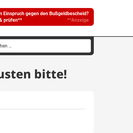
in Einspruch gegen den Bußgeldbescheid?
 & prüfen**
**Anzeige
hen
h:
sten bitte!