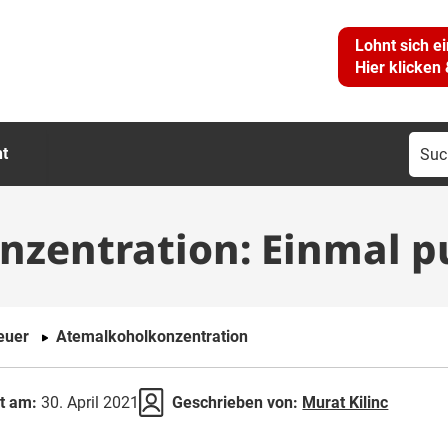
Lohnt sich e
Hier klicken
Suc
ht
nac
zentration: Einmal pu
euer
Atemalkoholkonzentration
rt am:
30. April 2021
Geschrieben von:
Murat Kilinc