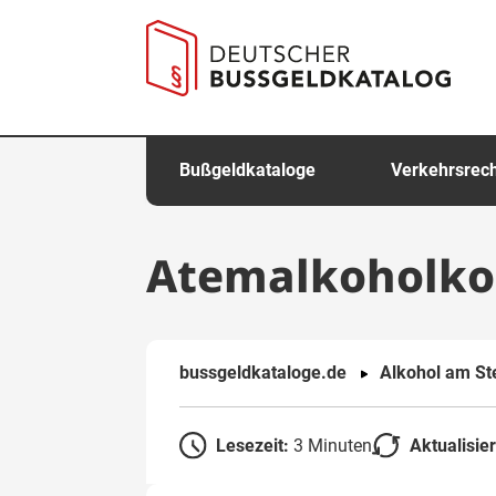
springen
Bußgeldkataloge
Verkehrsrec
Atemalkoholkon
bussgeldkataloge.de
Alkohol am St
Lesezeit:
3 Minuten
Aktualisie