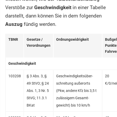
Verstöße zur
Geschwindigkeit
in einer Tabelle
darstellt, dann können Sie in dem folgenden
Auszug
fündig werden.
TBNR
Gesetze /
Ordnungs­widrigkeit
Bußgel
Verordnungen
Punkte 
Fahrve
Geschwindigkeit
103208
§ 3 Abs. 3, §
Geschwindigkeits­über­
20
49 StVO; § 24
schreitung außer­orts
€/0/ne
Abs. 1, 3 Nr. 5
(Pkw, andere Kfz bis 3,5 t
StVG; 11.3.1
zulässigem Gesamt­
BKat
gewicht) bis 10 km/h