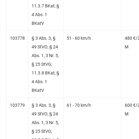
11.3.7 BKat; §
4 Abs. 1
BKatV
103778
§ 3 Abs. 3, §
51 - 60 km/h
480 €/
49 StVO; § 24
M
Abs. 1, 3 Nr. 5,
§ 25 StVG;
11.3.8 BKat; §
4 Abs. 1
BKatV
103779
§ 3 Abs. 3, §
61 - 70 km/h
600 €/
49 StVO; § 24
M
Abs. 1, 3 Nr. 5,
§ 25 StVG;