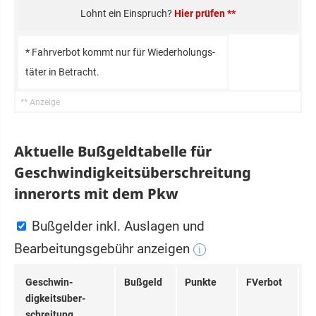
Hier prüfen **
* Fahr­verbot kommt nur für Wie­der­holungs­
täter in Be­tracht.
Aktuelle Bußgeldtabelle für
Geschwindigkeitsüberschreitung
innerorts mit dem Pkw
Bußgelder inkl. Auslagen und
Bearbeitungsgebühr anzeigen
i
Ge­schwin­
Bußgeld
Punkte
FVerbot
digkeits­über­
schrei­tung