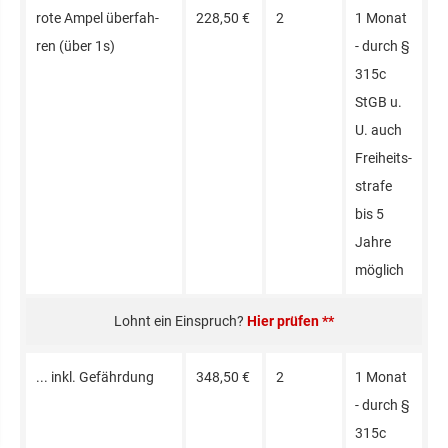
ro­te Am­pel über­fah­
228,50 €
2
1 Monat
ren (über 1s)
- durch §
315c
StGB u.
U. auch
Freiheits­
stra­fe
bis 5
Jah­re
mög­lich
Hier prüfen **
... inkl. Ge­fähr­dung
348,50 €
2
1 Mo­nat
- durch §
315c