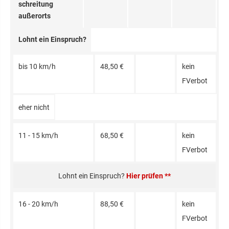
schrei­tung
außerorts
Lohnt ein Einspruch?
bis 10 km/h
48,50 €
kein
FVerbot
eher nicht
11 - 15 km/h
68,50 €
kein
FVerbot
Hier prüfen **
16 - 20 km/h
88,50 €
kein
FVerbot