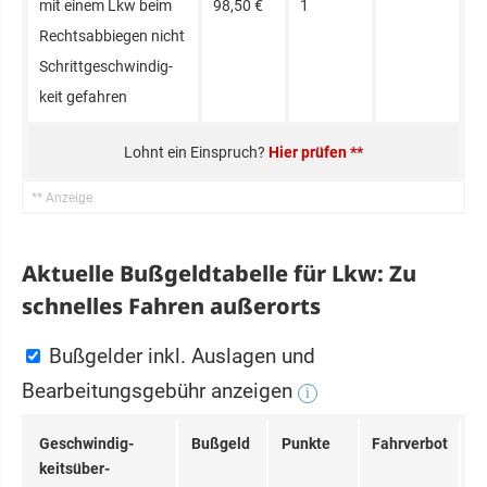
mit einem Lkw beim
98,50 €
1
Rechts­ab­bie­gen nicht
Schritt­ge­schwin­dig­
keit ge­fah­ren
Hier prüfen **
Aktuelle Bußgeldtabelle für Lkw: Zu
schnelles Fahren außerorts
Bußgelder inkl. Auslagen und
Bearbeitungsgebühr anzeigen
i
Ge­schwin­dig­
Bußgeld
Punkte
Fahrverbot
keits­über­