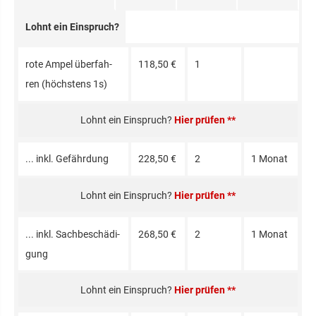
Lohnt ein Einspruch?
ro­te Am­pel über­fah­
118,50 €
1
ren (höchs­tens 1s)
Hier prüfen **
... inkl. Ge­fähr­dung
228,50 €
2
1 Mo­nat
Hier prüfen **
... inkl. Sach­be­schä­di­
268,50 €
2
1 Mo­nat
gung
Hier prüfen **