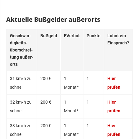
Aktuelle Bußgelder außerorts
Ge­schwin­
Bußgeld
FVerbot
Punkte
Lohnt ein
dig­keits­
Einspruch?
über­schrei­
tung au­ßer­
orts
31 km/h zu
200 €
1
1
Hier
schnell
Monat*
prüfen
32 km/h zu
200 €
1
1
Hier
schnell
Monat*
prüfen
33 km/h zu
200 €
1
1
Hier
schnell
Monat*
prüfen