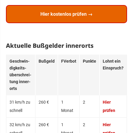
Hier kostenlos prüfen →
Aktuelle Bußgelder innerorts
Ge­­schwin­­
Bußgeld
FVerbot
Punkte
Lohnt ein
dig­­keits­­
Einspruch?
über­­schrei­­
tung in­ner­
orts
31 km/h zu
260 €
1
2
Hier
schnell
Monat
prüfen
32 km/h zu
260 €
1
2
Hier
schnell
Monat
prüfen