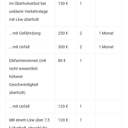
Im Überholverbot bei
150 €
1
unklarer Verkehrslage
mit Lkw überholt
… mit Gefährdung
250 €
2
1 Monat
… mit Unfall
300 €
2
1 Monat
Elefantenrennen (mit
80 €
1
nicht wesentlich
höherer
Geschwindigkeit
überholt)
… mit Unfall
120 €
1
Mit einem Lkw über 7,5
120 €
1
t überholt, obwohl die