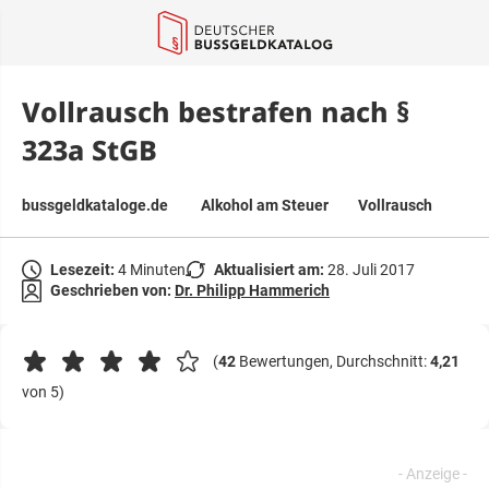
springen
Vollrausch bestrafen nach §
323a StGB
bussgeldkataloge.de
Alkohol am Steuer
Vollrausch
Lesezeit:
4 Minuten
Aktualisiert am:
28. Juli 2017
Geschrieben von:
Dr. Philipp Hammerich
(
42
Bewertungen, Durchschnitt:
4,21
von 5)